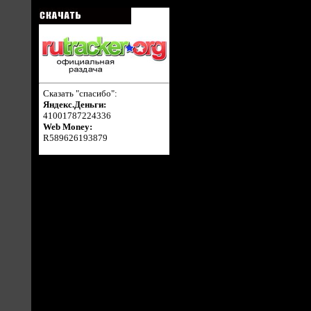
Сказать "спасибо":
Яндекс.Деньги:
41001787224336
Web Money:
R589626193879