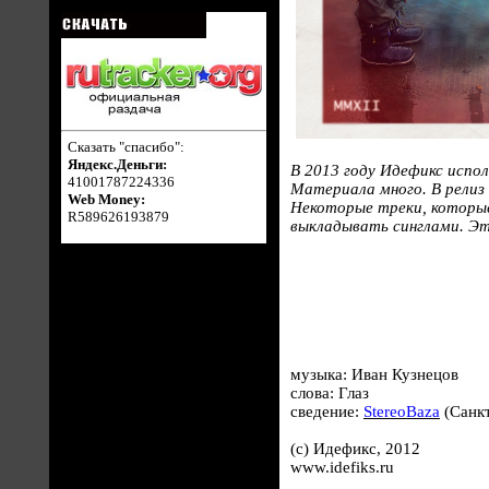
Сказать "спасибо":
Яндекс.Деньги:
В 2013 году Идефикс испол
41001787224336
Материала много. В релиз
Web Money:
Некоторые треки, которые
R589626193879
выкладывать синглами. Э
музыка: Иван Кузнецов
слова: Глаз
сведение:
StereoBaza
(Санкт
(c) Идефикс, 2012
www.idefiks.ru