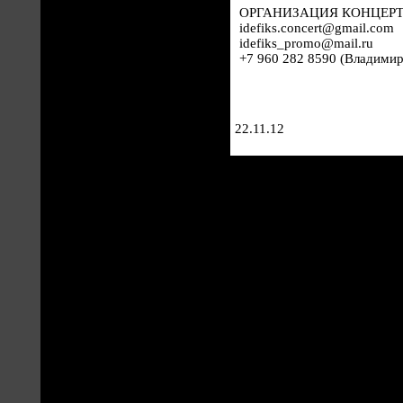
ОРГАНИЗАЦИЯ КОНЦЕРТ
idefiks.concert@gmail.com
idefiks_promo@mail.ru
+7 960 282 8590 (Владимир
22.11.12