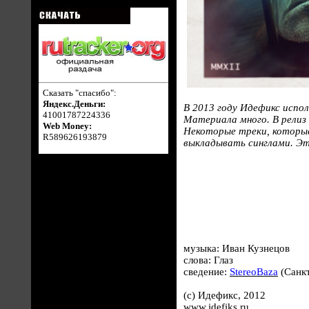
Сказать "спасибо":
Яндекс.Деньги:
В 2013 году Идефикс испол
41001787224336
Материала много. В релиз
Web Money:
Некоторые треки, которые
R589626193879
выкладывать синглами. Э
музыка: Иван Кузнецов
слова: Глаз
сведение:
StereoBaza
(Санкт
(c) Идефикс, 2012
www.idefiks.ru