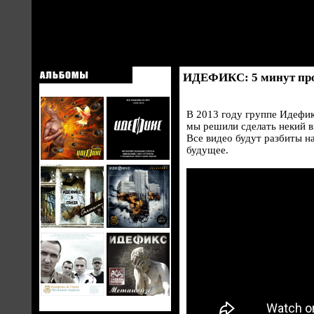
ИДЕФИКС: 5 минут про 
В 2013 году группе Идефик
мы решили сделать некий в
Все видео будут разбиты н
будущее.