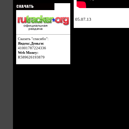
05.07.13
Сказать "спасибо":
Яндекс.Деньги:
41001787224336
Web Money:
R589626193879