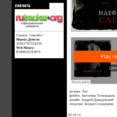
Сказать "спасибо":
Яндекс.Деньги:
41001787224336
Web Money:
R589626193879
музыка: Ант
флейта: Антонина Точильцына
дизайн: Андрей Давыдовский
сведение: Богдан Солодовник
05.10.13