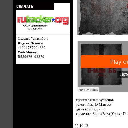
Сказать "спасибо":
Яндекс.Деньги:
41001787224336
Web Money:
R589626193879
музыка: Иван Кузнецов
текст: Глаз, D-Man 55
дизайн: Андрео Ra
сведение: StereoBaza (Санкт-Пе
22.10.13