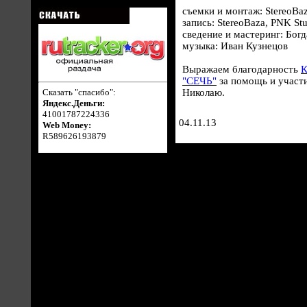
съемки и монтаж: StereoBa
запись: StereoBaza, PNK St
сведение и мастеринг: Бог
музыка: Иван Кузнецов
Выражаем благодарность
К
"СЕЧЬ"
за помощь и участи
Николаю.
Сказать "спасибо":
Яндекс.Деньги:
41001787224336
04.11.13
Web Money:
R589626193879