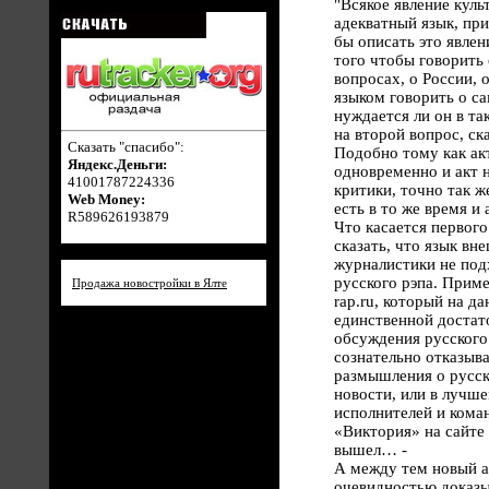
"Всякое явление куль
адекватный язык, пр
бы описать это явлен
того чтобы говорить
вопросах, о России, о
языком говорить о с
нуждается ли он в та
на второй вопрос, ск
Сказать "спасибо":
Подобно тому как акт
Яндекс.Деньги:
одновременно и акт н
41001787224336
критики, точно так ж
Web Money:
есть в то же время и
R589626193879
Что касается первого
сказать, что язык вн
журналистики не подх
русского рэпа. Прим
Продажа новостройки в Ялте
rap.ru, который на д
единственной достат
обсуждения русского 
сознательно отказыва
размышления о русск
новости, или в лучше
исполнителей и кома
«Виктория» на сайте
вышел… -
А между тем новый а
очевидностью доказыв