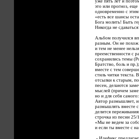
уже пять лет и поэто
это или прогноз, еще
одновременно с этим
«есть все шансы оста
Бога молить! Быть г
Никогда не сдаваться
Альбом получился вп
разным. Он не похож
и тем не менее нельз
преемственности с р
сохранились темы (Р
Братство, боль и пр.)
вместе с тем соверш
стиль читки текста. 
отсылки к старым, п
песен, делаются зам
мыслей (причем заме
но и для себя самого
Автор размышляет, и
размышлять вместе с 
делится переживания
строчка из песни 25/
«Мы не ведем за собо
и если ты вместе с н
- Идефикс предлагае