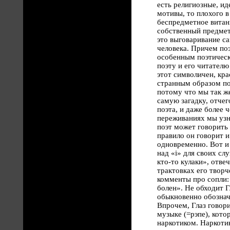
есть религиозные, и
мотивы, то плохого в
беспредметное витани
собственный предмет
это выговаривание с
человека. Причем по
особенным поэтическ
поэту и его читателю
этот символичен, кра
странным образом по
потому что мы так же
самую загадку, отче
поэта, и даже более 
переживаниях мы узн
поэт может говорить 
правило он говорит и
одновременно. Вот и 
над «i» для своих сл
кто-то кулаки», отве
трактовках его твор
комменты про сопли: 
болен». Не обходит Г
обыкновенно обознача
Впрочем, Глаз говори
музыке (=рэпе), кото
наркотиком. Наркоти