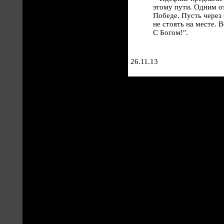
этому пути. Одним о
Победе. Пусть через 
не стоять на месте. 
С Богом!".
26.11.13