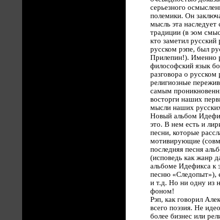
серьезного осмыслени
полемики. Он заключа
мысль эта наследует
традиции (в эом смы
кто заметил русский 
русском рэпе, был ру
Прилепин!). Именно 
философский язык бо
разговора о русском 
религиозные пережив
самым проникновенны
восторги наших перв
мысли наших русских
Новый альбом Идефик
это. В нем есть и ли
песни, которые рассл
мотивирующие (совм
последняя песня альб
(исповедь как жанр д
альбоме Идефикса к 
песню «Следопыт»), 
и т.д. Но ни одну из 
фоном!
Рэп, как говорил Але
всего поэзия. Не иде
более бизнес или рел