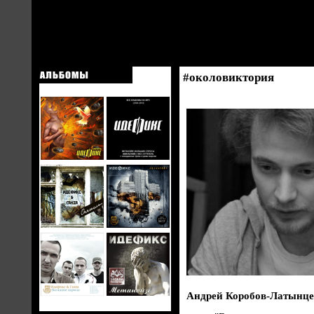
#околовиктория
Андрей Коробов-Латынцев