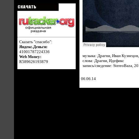
Сказать "спасибо":
Яндекс.Деньги:
41001787224336
музыка: Драгни, Иван Кузнецов
Web Money:
слова: Драгни, Идефикс
R589626193879
запись/сведение: StereoBaza, 20
06.06.14