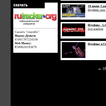
10 июня, Сан
Идефикс при 
Идефикс - Li
live-альбом
Сказать "спасибо":
Яндекс.Деньги:
41001787224336
Web Money:
Идефикс и Ган
R589626193879
←
19