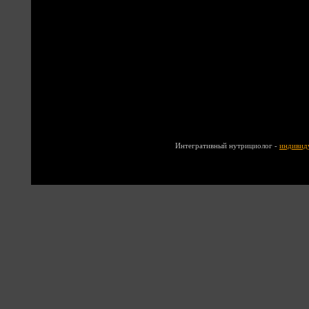
Интегративный нутрициолог -
индивид