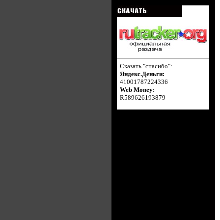
Сказать "спасибо":
Яндекс.Деньги:
41001787224336
Web Money:
R589626193879