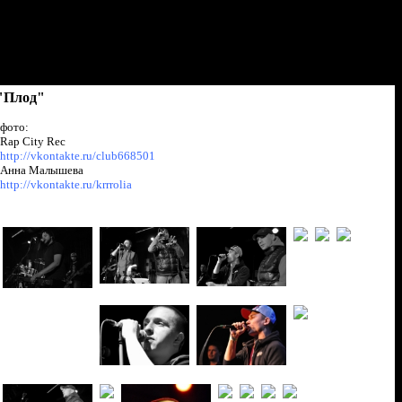
"Плод"
фото:
Rap City Rec
http://vkontakte.ru/club668501
Анна Малышева
http://vkontakte.ru/krrrolia