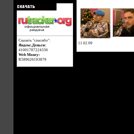
Сказать "спасибо":
11.02.09
Яндекс.Деньги:
41001787224336
Web Money:
R589626193879