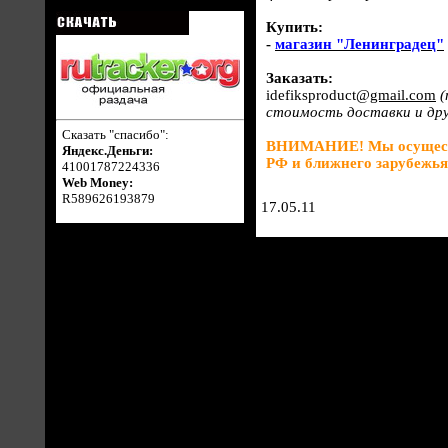
Купить:
-
магазин "Ленинградец"
Заказать:
idefiksproduct@
gmail.com
(
стоимость доставки и дру
Сказать "спасибо":
ВНИМАНИЕ! Мы осуществ
Яндекс.Деньги:
РФ и ближнего зарубежья
41001787224336
Web Money:
R589626193879
17.05.11