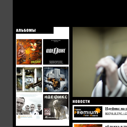
Идефикс на 
когда и где -
обложка и тр