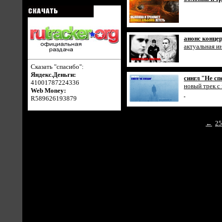
анонс конце
актуальная 
Сказать "спасибо":
Яндекс.Деньги:
сингл "Не с
41001787224336
новый трек с
Web Money:
R589626193879
←
25