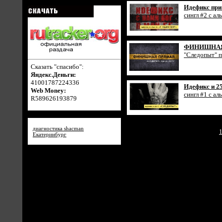
Идефикс при 
сингл #2 с а
ФИНИШНАЯ
"Следопыт" п
Сказать "спасибо":
Яндекс.Деньги:
41001787224336
Идефикс и 25
Web Money:
сингл #1 с а
R589626193879
диагностика shacman
Екатеринбург